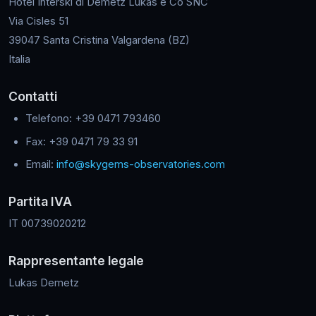
Hotel Interski di Demetz Lukas e Co SNC
Via Cisles 51
39047 Santa Cristina Valgardena (BZ)
Italia
Contatti
Telefono: +39 0471 793460
Fax: +39 0471 79 33 91
Email:
info@skygems-observatories.com
Partita IVA
IT 00739020212
Rappresentante legale
Lukas Demetz